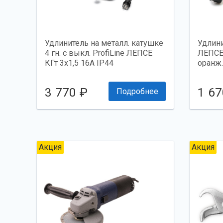
Удлинитель на металл. катушке
Удлини
4 гн. с выкл. ProfiLine ЛЕПСЕ
ЛЕПСЕ 
КГт 3x1,5 16А IP44
оранж. 
3 770 ₽
1 67
Подробнее
Акция
Акция