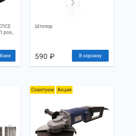
ЛЕПСЕ
Штопор
 роз.,
590 ₽
бнее
В корзину
Советуем
Акция