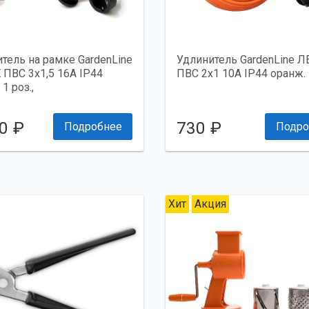
тель на рамке GardenLine
Удлинитель GardenLine 
ПВС 3x1,5 16А IP44
ПВС 2x1 10А IP44 оранж. 1
1 роз.,
0 ₽
730 ₽
Подробнее
Подро
Хит
Акция