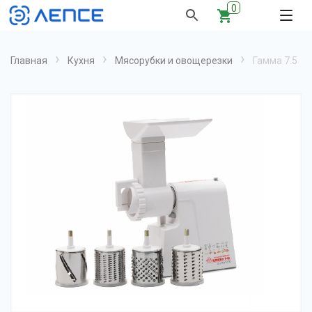
0
›
›
›
Главная
Кухня
Мясорубки и овощерезки
Гамма 7.5