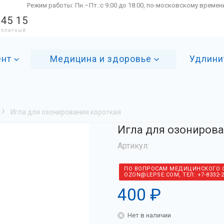
Режим работы: Пн.–Пт.:с 9:00 до 18:00, по-московскому времен
 45 15
есплатный
ент
Медицина и здоровье
Удлини
›
Игла для озонирования короткая
Игла для озонирова
Артикул:
ПО ВОПРОСАМ МЕДИЦИНСКОГО 
OZON@LEPSE.COM, ТЕЛ: +7-8332-2
400 ₽
Нет в наличии