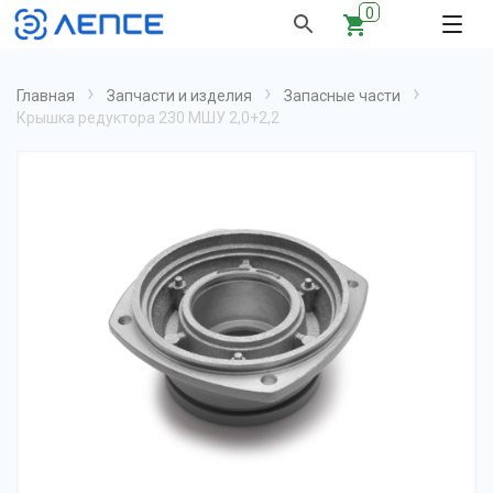
0
›
›
›
Главная
Запчасти и изделия
Запасные части
Крышка редуктора 230 МШУ 2,0+2,2