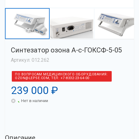
Синтезатор озона А-с-ГОКСФ-5-05
Артикул: 012.262
ПО ВОПРОСАМ МЕДИЦИНСКОГО ОБОРУДОВАНИЯ:
OZON@LEPSE.COM, ТЕЛ: +7-8332-23-64-00
239 000 ₽
Нет в наличии
Описание