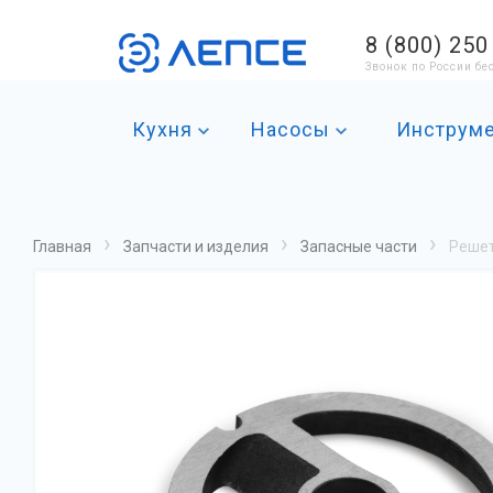
8 (800) 250
Звонок по России б
Кухня
Насосы
Инструм
›
›
›
Главная
Запчасти и изделия
Запасные части
Решет